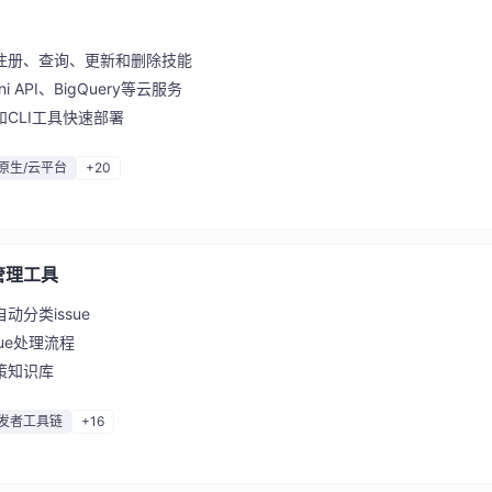
注册、查询、更新和删除技能
 API、BigQuery等云服务
和CLI工具快速部署
原生/云平台
+20
e管理工具
分类issue
ue处理流程
策知识库
发者工具链
+16