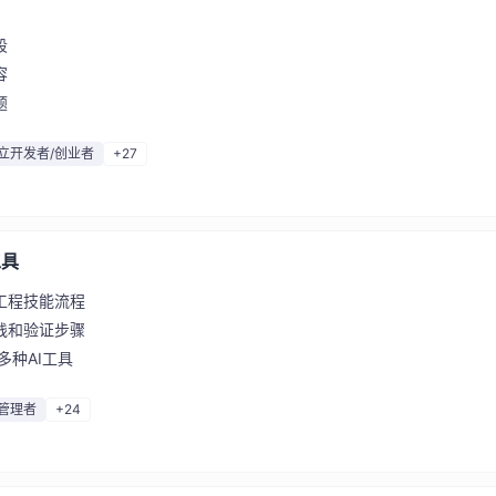
段
容
题
立开发者/创业者
+27
工具
工程技能流程
践和验证步骤
多种AI工具
管理者
+24