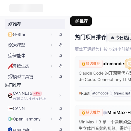
推荐
推荐
G-Star
热门项目推荐
🔥 今日热
大模型
聚焦开源趋势！按 ✨24小时新
智能体
atomcode
精选推荐
昇腾生态
Claude Code 的开源替代
模型工具链
de Code. Connect any LLM, 
热门推荐
Get Started
CANNLab
Rust
atomcode
typescript
云端 CANN 开发环境
CANN
MiniMax-H
精选推荐
OpenHarmony
MiniMax H3 是一个
生立体声音频的视频。得益于
openEuler