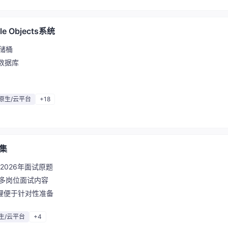
 Objects系统
储桶
立数据库
原生/云平台
+18
题集
-2026年面试原题
及多岗位面试内容
理便于针对性准备
生/云平台
+4