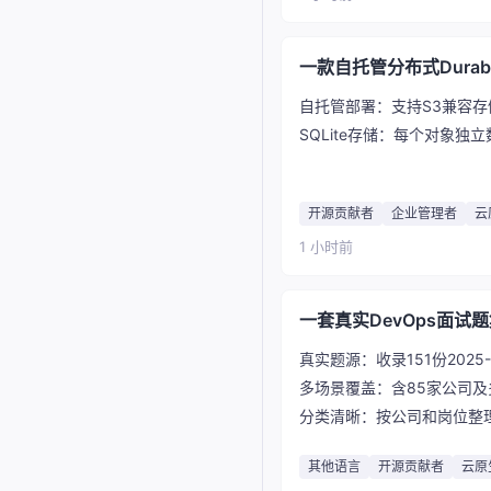
一款自托管分布式Durable
自托管部署：支持S3兼容存
SQLite存储：每个对象独
开源贡献者
企业管理者
云
1 小时前
一套真实DevOps面试
真实题源：收录151份2025
多场景覆盖：含85家公司
分类清晰：按公司和岗位整
其他语言
开源贡献者
云原