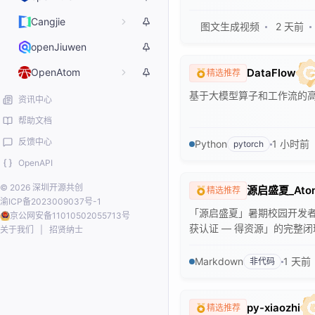
Cangjie
图文生成视频
2 天前
openJiuwen
OpenAtom
DataFlow
精选推荐
基于大模型算子和工作流的
资讯中心
帮助文档
反馈中心
Python
1 小时前
pytorch
OpenAPI
© 2026 深圳开源共创
源启盛夏_At
精选推荐
渝ICP备2023009037号-1
「源启盛夏」暑期校园开发者
京公网安备11010502055713号
获认证 — 得资源」的完整
关于我们
|
招贤纳士
Markdown
1 天前
非代码
py-xiaozhi
精选推荐