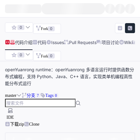
0
0
Fork
代码
介绍
代码
Issues
Pull Requests
项目讨论
Wiki
0
0
Fork
openYuanrong runtime：openYuanrong 多语言运行时提供函数分
布式编程，支持 Python、Java、C++ 语言，实现类单机编程高性
能分布式运行
master
分支
Tags
7
0
IDE
下载zip
Clone