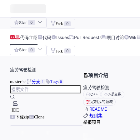
Star
0
0
Fork
代码
介绍
代码
Issues
Pull Requests
项目讨论
Wiki
Star
0
0
Fork
疲劳驾驶检测
项目介绍
master
分支
Tags
1
0
疲劳驾驶检测
C++
7
提交数
定制我的领域
README
IDE
规则集
下载zip
Clone
举报项目