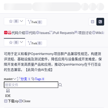
0
0
Fork
代码
介绍
代码
Issues
Pull Requests
项目讨论
Wiki
0
0
Fork
可用于定义和看护OpenHarmony项目群产品兼容性规范，构建测
评流程、基础设施及测试套件，降低应用与设备集成开发难度，保
障开发者开发高质量产品和应用，推动OpenHarmony在千行百业
的生态兼容。【此简介由AI生成】
master
分支
Tags
1
0
IDE
下载zip
Clone