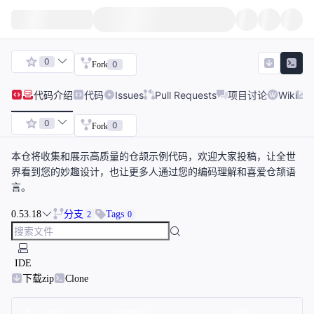
0
0
Fork
代码
介绍
代码
Issues
Pull Requests
项目讨论
Wiki
0
0
Fork
本仓将收集和展示高质量的仓颉示例代码，欢迎大家投稿，让全世
界看到您的妙趣设计，也让更多人通过您的编码理解和喜爱仓颉语
言。
0.53.18
分支
Tags
2
0
IDE
下载zip
Clone