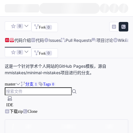
0
0
Fork
代码
介绍
代码
Issues
Pull Requests
项目讨论
Wiki
0
0
Fork
这是一个针对学术个人网站的GitHub Pages模板，源自
mmistakes/minimal-mistakes项目进行的分支。
master
分支
Tags
1
0
IDE
下载zip
Clone