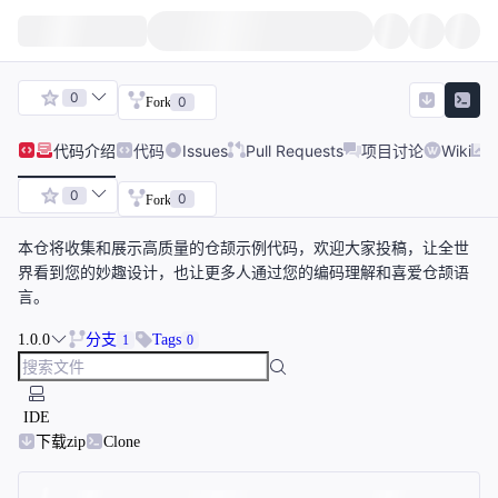
0
0
Fork
代码
介绍
代码
Issues
Pull Requests
项目讨论
Wiki
0
0
Fork
本仓将收集和展示高质量的仓颉示例代码，欢迎大家投稿，让全世
界看到您的妙趣设计，也让更多人通过您的编码理解和喜爱仓颉语
言。
1.0.0
分支
Tags
1
0
IDE
下载zip
Clone