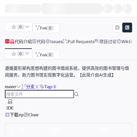
0
0
Fork
代码
介绍
代码
Issues
Pull Requests
项目讨论
Wiki
0
0
Fork
遵循菱形架构思想构建的图书借阅系统，提供高效的图书管理与借
阅服务，助力图书馆实现数字化运营。【此简介由AI生成】
master
分支
Tags
1
0
IDE
下载zip
Clone