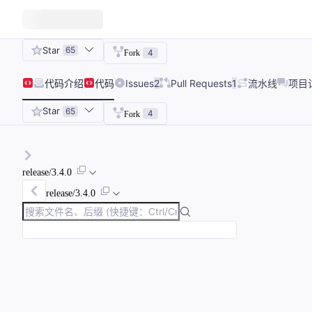
Star
65
4
Fork
代码
介绍
代码
Issues
2
Pull Requests
1
流水线
项目
Star
65
4
Fork
release/3.4.0
release/3.4.0