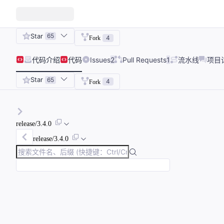
Star
65
4
Fork
代码
介绍
代码
Issues
2
Pull Requests
1
流水线
项目
Star
65
4
Fork
release/3.4.0
release/3.4.0