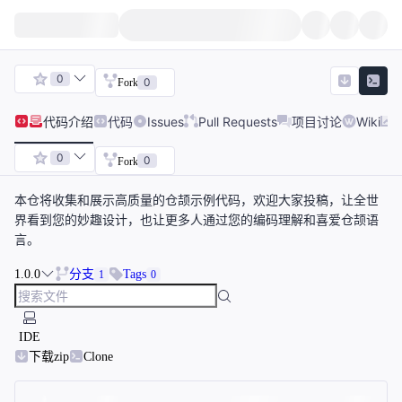
0
0
Fork
代码
介绍
代码
Issues
Pull Requests
项目讨论
Wiki
0
0
Fork
本仓将收集和展示高质量的仓颉示例代码，欢迎大家投稿，让全世
界看到您的妙趣设计，也让更多人通过您的编码理解和喜爱仓颉语
言。
1.0.0
分支
Tags
1
0
IDE
下载zip
Clone