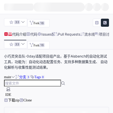
33
16
Fork
代码
介绍
代码
Issues
5
Pull Requests
流水线
项目讨论
33
16
Fork
小巧灵突击队-0day适配项目组产出，基于Aisbench的自动化测试
工具，功能为：自动化动态配置任务、支持多种数据集生成、 自动
化解析与收集性能测试结果。
main
分支
Tags
3
0
IDE
下载zip
Clone