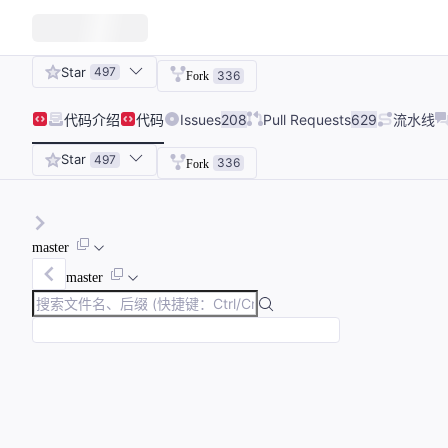
Star
497
336
Fork
代码
介绍
代码
Issues
208
Pull Requests
629
流水线
Star
497
336
Fork
master
master