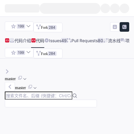
199
284
Fork
代码
介绍
代码
Issues
49
Pull Requests
80
流水线
项目
199
284
Fork
master
master