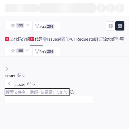
199
284
Fork
代码
介绍
代码
Issues
47
Pull Requests
81
流水线
项目
199
284
Fork
master
master