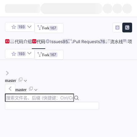
193
167
Fork
代码
介绍
代码
Issues
95
Pull Requests
76
流水线
项目
193
167
Fork
master
master