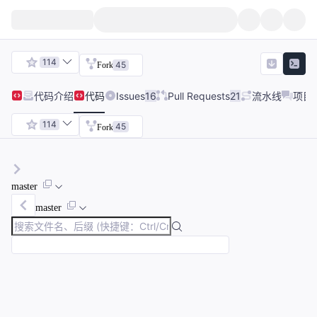
114
45
Fork
代码
介绍
代码
Issues
16
Pull Requests
21
流水线
项目
114
45
Fork
master
master