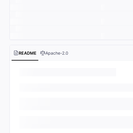
README
Apache-2.0