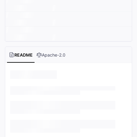
README
Apache-2.0