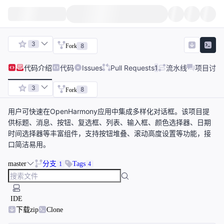
3
8
Fork
代码
介绍
代码
Issues
Pull Requests
1
流水线
项目讨论
3
8
Fork
用户可快速在OpenHarmony应用中集成多样化对话框。该项目提
供标题、消息、按钮、复选框、列表、输入框、颜色选择器、日期
时间选择器等丰富组件，支持按钮堆叠、滚动高度设置等功能，接
口简洁易用。
master
分支
Tags
1
4
IDE
下载zip
Clone