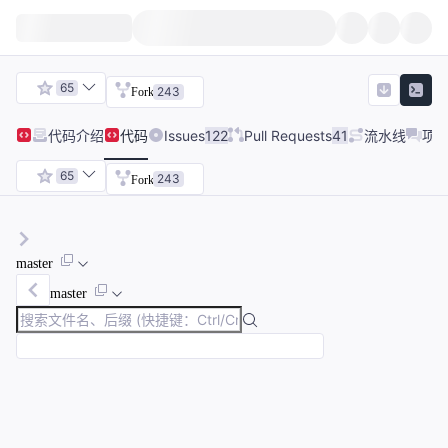
65
243
Fork
代码
介绍
代码
Issues
122
Pull Requests
41
流水线
项
65
243
Fork
master
master