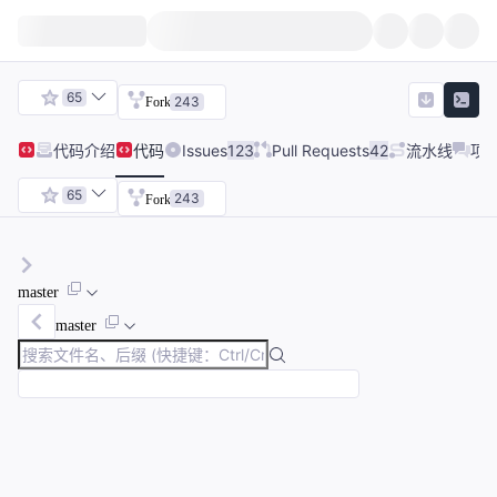
65
243
Fork
代码
介绍
代码
Issues
123
Pull Requests
42
流水线
项
65
243
Fork
master
master