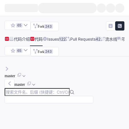
65
243
Fork
代码
介绍
代码
Issues
122
Pull Requests
42
流水线
项
65
243
Fork
master
master