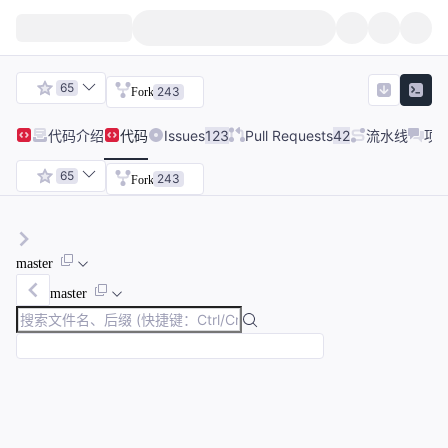
65
243
Fork
代码
介绍
代码
Issues
123
Pull Requests
42
流水线
项
65
243
Fork
master
master