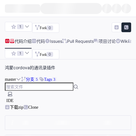
1
0
Fork
代码
介绍
代码
Issues
Pull Requests
项目讨论
Wiki
1
0
Fork
鸿蒙cordova的通讯录插件
master
分支
Tags
5
3
IDE
下载zip
Clone