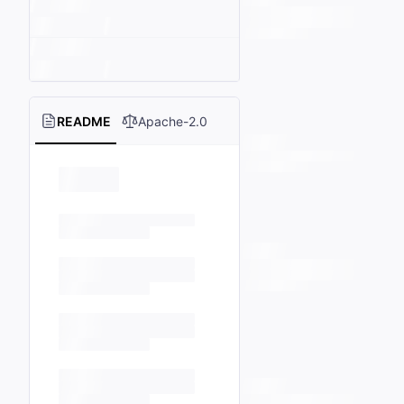
README
Apache-2.0