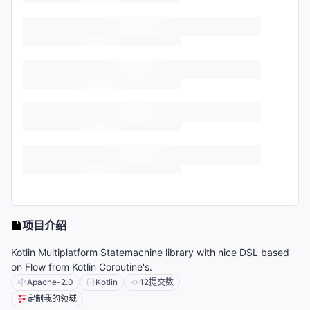
项目介绍
Kotlin Multiplatform Statemachine library with nice DSL based
on Flow from Kotlin Coroutine's.
Apache-2.0
Kotlin
12
提交数
定制我的领域