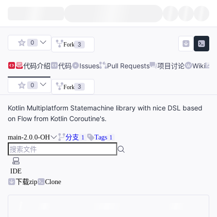
0
3
Fork
代码
介绍
代码
Issues
Pull Requests
项目讨论
Wiki
0
3
Fork
Kotlin Multiplatform Statemachine library with nice DSL based
on Flow from Kotlin Coroutine's.
main-2.0.0-OH
分支
Tags
1
1
IDE
下载zip
Clone