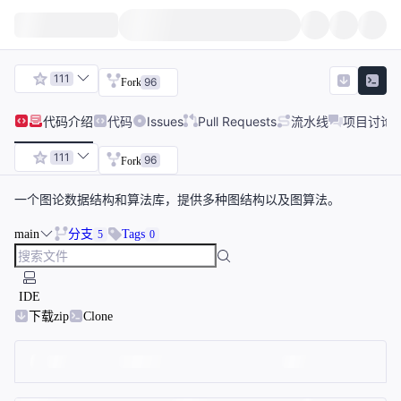
111
96
Fork
代码
介绍
代码
Issues
Pull Requests
流水线
项目讨论
111
96
Fork
一个图论数据结构和算法库，提供多种图结构以及图算法。
main
分支
Tags
5
0
IDE
下载zip
Clone