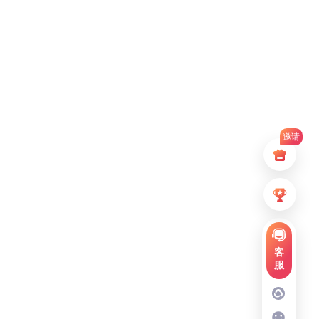
邀请
客
服