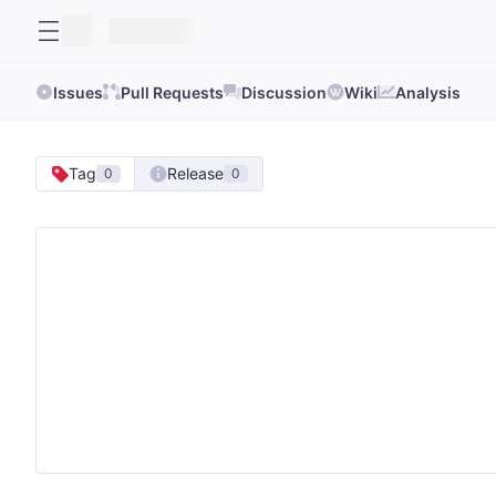
Issues
Pull Requests
Discussion
Wiki
Analysis
Tag
Release
0
0