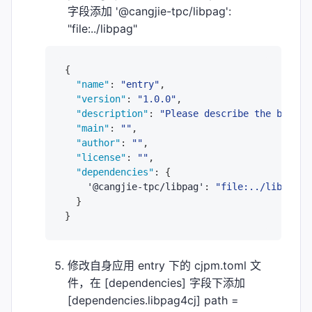
字段添加 '@cangjie-tpc/libpag':
"file:../libpag"
{
"name"
:
"entry"
,
"version"
:
"1.0.0"
,
"description"
:
"Please describe the basic 
"main"
:
""
,
"author"
:
""
,
"license"
:
""
,
"dependencies"
:
{
    '@cangjie-tpc/libpag'
:
"file:../libpag"
}
}
修改自身应用 entry 下的 cjpm.toml 文
件，在 [dependencies] 字段下添加
[dependencies.libpag4cj] path =