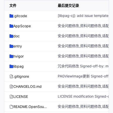
文件
最后提交记录
.gitcode
AppScope
doc
entry
hvigor
libpag
.gitignore
CHANGELOG.md
LICENSE
README.OpenSource