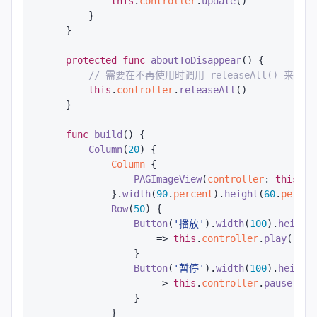
this
.
controller
.
update
()

        }

    }

protected
func
aboutToDisappear
() {

// 需要在不再使用时调用 releaseAll() 来释
this
.
controller
.
releaseAll
()

    }

func
build
() {

Column
(
20
) {

Column
 {

PAGImageView
(
controller
: 
this
.
co
            }.
width
(
90
.
percent
).
height
(
60
.
percen
Row
(
50
) {

Button
(
'播放'
).
width
(
100
).
height
                    => 
this
.
controller
.
play
()

                }

Button
(
'暂停'
).
width
(
100
).
height
                    => 
this
.
controller
.
pause
()

                }

            }
