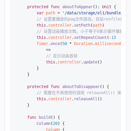
protected
func
aboutToAppear
(): 
Unit
 {

var
path
 = 
'/data/storage/el1/bundle/ent
// 设置要播放的pag文件路径。目前resfile目录下的pa
this
.
controller
.
setPath
(
path
)

// 设置动画播放次数。小于等于0表示循环播放
this
.
controller
.
setRepeatCount
(-
1
)

Timer
.
once
(
50
 * 
Duration
.
millisecond
) {

            =>

// 显示动画首帧
this
.
controller
.
update
()

        }

    }

protected
func
aboutToDisappear
() {

// 需要在不再使用时调用 releaseAll() 来释
this
.
controller
.
releaseAll
()

    }

func
build
() {

Column
(
20
) {

Column
 {
