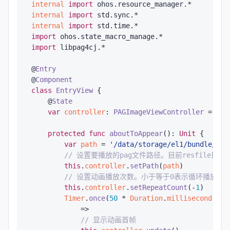
internal
import
ohos.resource_manager.*
internal
import
std.sync.*
internal
import
std.time.*
import
ohos.state_macro_manage.*
import
libpag4cj.*
@
Entry
@
Component
class
EntryView
 {

    @
State
var
controller
: 
PAGImageViewController
 = 
PAG
protected
func
aboutToAppear
(): 
Unit
 {

var
path
 = 
'/data/storage/el1/bundle/ent
// 设置要播放的pag文件路径。目前resfile目录下的pa
this
.
controller
.
setPath
(
path
)

// 设置动画播放次数。小于等于0表示循环播放
this
.
controller
.
setRepeatCount
(-
1
)

Timer
.
once
(
50
 * 
Duration
.
millisecond
) {

            =>

// 显示动画首帧