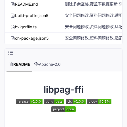
README.md
build-profile.json5
hvigorfile.ts
oh-package.json5
README
Apache-2.0
libpag-ffi