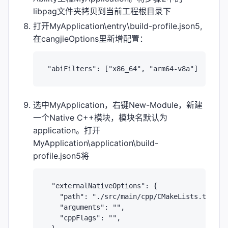
libpag文件夹拷贝到当前工程根目录下
打开MyApplication\entry\build-profile.json5,
在cangjieOptions里新增配置：
选中MyApplication，右键New-Module，新建
一个Native C++模块，模块名默认为
application。打开
MyApplication\application\build-
profile.json5将
 "externalNativeOptions": {

   "path": "./src/main/cpp/CMakeLists.txt",

   "arguments": "",

   "cppFlags": "",
