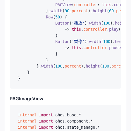
PAGView
(
controller
: 
this
.
control
            }.
width
(
90
.
percent
).
height
(
60
.
percen
Row
(
50
) {

Button
(
'播放'
).
width
(
100
).
height
                    => 
this
.
controller
.
play
()

                }

Button
(
'暂停'
).
width
(
100
).
height
                    => 
this
.
controller
.
pause
()

                }

            }

        }.
width
(
100
.
percent
).
height
(
100
.
percent
)
    }

PAGImageView
internal
import
ohos.base.*
internal
import
ohos.component.*
internal
import
ohos.state_manage.*