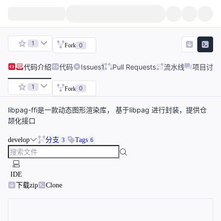
1
0
Fork
代码
介绍
代码
Issues
1
Pull Requests
流水线
项目讨论
1
0
Fork
libpag-ffi是一款动态图形渲染库， 基于libpag 进行封装，提供仓
颉化接口
develop
分支
Tags
3
6
IDE
下载zip
Clone