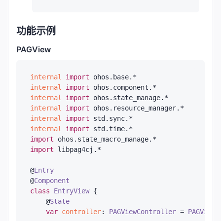
功能示例
PAGView
internal
import
ohos.base.*
internal
import
ohos.component.*
internal
import
ohos.state_manage.*
internal
import
ohos.resource_manager.*
internal
import
std.sync.*
internal
import
std.time.*
import
ohos.state_macro_manage.*
import
libpag4cj.*
@
Entry
@
Component
class
EntryView
 {

    @
State
var
controller
: 
PAGViewController
 = 
PAGViewC