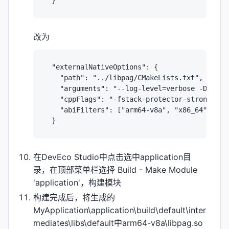
改为
 "externalNativeOptions": {

   "path": "../libpag/CMakeLists.txt",

   "arguments": "--log-level=verbose -DOHOS_
   "cppFlags": "-fstack-protector-strong",

   "abiFilters": ["arm64-v8a", "x86_64"]

在DevEco Studio中点击选中application目
录，在顶部菜单栏选择 Build - Make Module
'application'，构建模块
构建完成后，将生成的
MyApplication\application\build\default\inter
mediates\libs\default中arm64-v8a\libpag.so