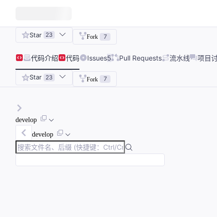
Star
23
7
Fork
代码
介绍
代码
Issues
5
Pull Requests
流水线
项目
Star
23
7
Fork
develop
develop