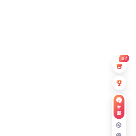
邀请
客
服