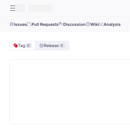
Issues
Pull Requests
Discussion
Wiki
Analysis
Tag
Release
0
0