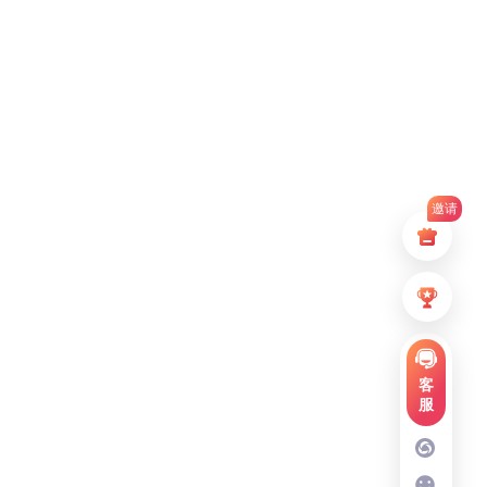
邀请
客
服