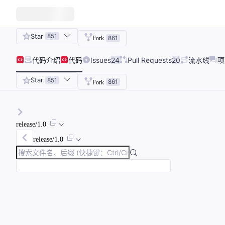
Star
851
861
Fork
代码
介绍
代码
Issues
24
Pull Requests
20
流水线
项
Star
851
861
Fork
release/1.0
release/1.0