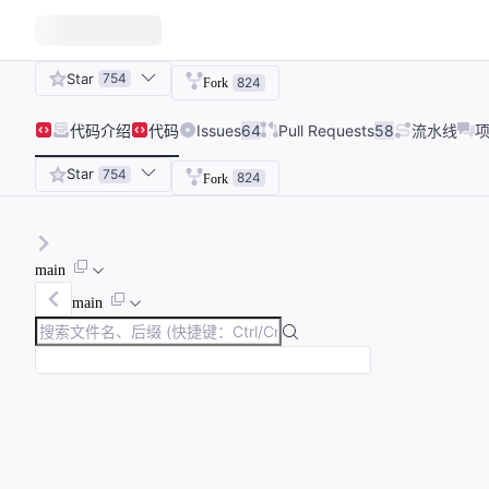
Star
754
824
Fork
代码
介绍
代码
Issues
64
Pull Requests
58
流水线
Star
754
824
Fork
main
main