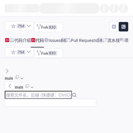
754
830
Fork
代码
介绍
代码
Issues
66
Pull Requests
59
流水线
项目
754
830
Fork
main
main