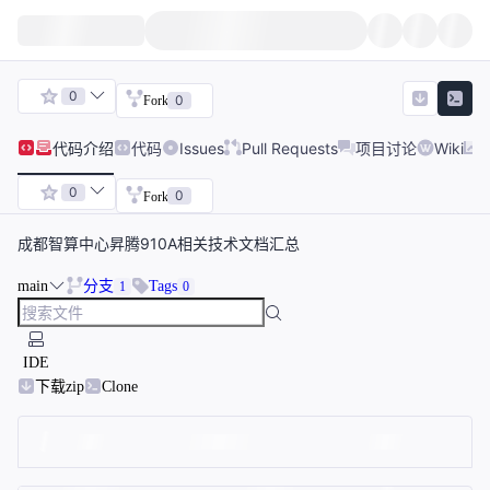
0
0
Fork
代码
介绍
代码
Issues
Pull Requests
项目讨论
Wiki
0
0
Fork
成都智算中心昇腾910A相关技术文档汇总
main
分支
Tags
1
0
IDE
下载zip
Clone