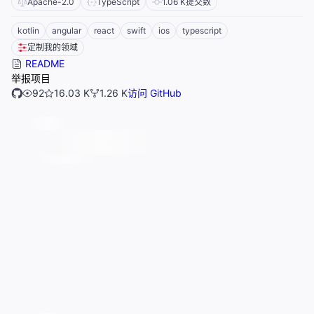
Apache-2.0
TypeScript
1.06 K
提交数
kotlin
angular
react
swift
ios
typescript
定制我的领域
README
举报项目
92
16.03 K
1.26 K
访问 GitHub