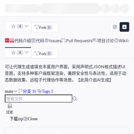
4
0
Fork
代码
介绍
代码
Issues
Pull Requests
项目讨论
Wiki
4
0
Fork
可让代理生成或填充丰富用户界面，采用声明式JSON格式描述UI
意图，支持多种客户端框架渲染，兼顾安全性与表达性，适用于动
态数据收集、远程子代理协作等场景。【此简介由AI生成】
main
分支
Tags
35
2
IDE
下载zip
Clone