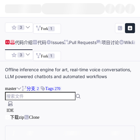
3
1
Fork
代码
介绍
代码
Issues
Pull Requests
项目讨论
Wiki
3
1
Fork
Offline inference engine for art, real-time voice conversations,
LLM powered chatbots and automated workflows
master
分支
Tags
2
270
IDE
下载zip
Clone