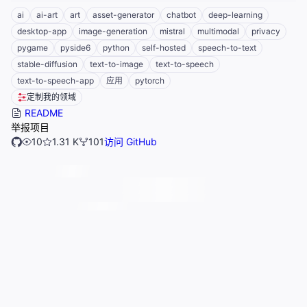
ai
ai-art
art
asset-generator
chatbot
deep-learning
desktop-app
image-generation
mistral
multimodal
privacy
pygame
pyside6
python
self-hosted
speech-to-text
stable-diffusion
text-to-image
text-to-speech
text-to-speech-app
应用
pytorch
定制我的领域
README
举报项目
10
1.31 K
101
访问 GitHub