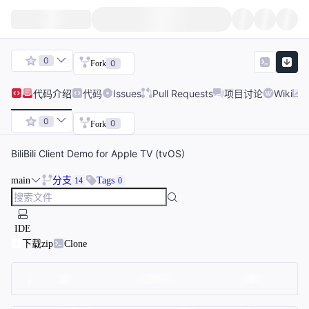
0
0
Fork
代码
介绍
代码
Issues
Pull Requests
项目讨论
Wiki
0
0
Fork
BiliBili Client Demo for Apple TV (tvOS)
main
分支
Tags
14
0
IDE
下载zip
Clone