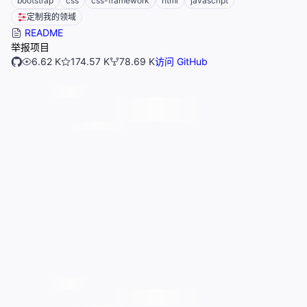
bootstrap
css
css-framework
html
javascript
定制我的领域
README
举报项目
6.62 K
174.57 K
78.69 K
访问 GitHub