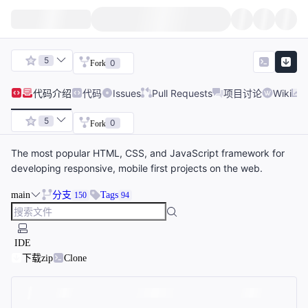
5
0
Fork
代码
介绍
代码
Issues
Pull Requests
项目讨论
Wiki
5
0
Fork
The most popular HTML, CSS, and JavaScript framework for
developing responsive, mobile first projects on the web.
main
分支
Tags
150
94
IDE
下载zip
Clone