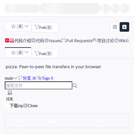
6
0
Fork
代码
介绍
代码
Issues
Pull Requests
项目讨论
Wiki
6
0
Fork
:pizza: Peer-to-peer file transfers in your browser
main
分支
Tags
36
0
IDE
下载zip
Clone