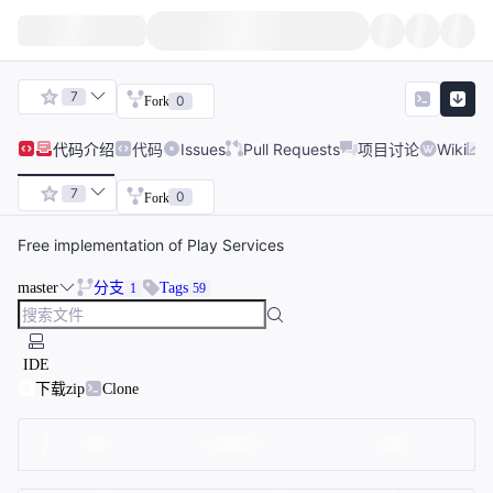
7
0
Fork
代码
介绍
代码
Issues
Pull Requests
项目讨论
Wiki
7
0
Fork
Free implementation of Play Services
master
分支
Tags
1
59
IDE
下载zip
Clone