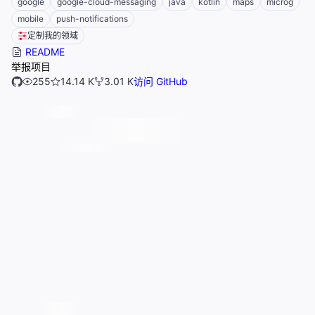
google
google-cloud-messaging
java
kotlin
maps
microg
mobile
push-notifications
定制我的领域
README
举报项目
255
14.14 K
3.01 K
访问 GitHub