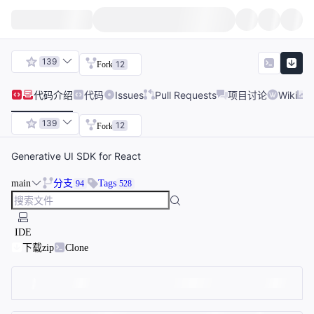
139
12
Fork
代码
介绍
代码
Issues
Pull Requests
项目讨论
Wiki
139
12
Fork
Generative UI SDK for React
main
分支
Tags
94
528
IDE
下载zip
Clone