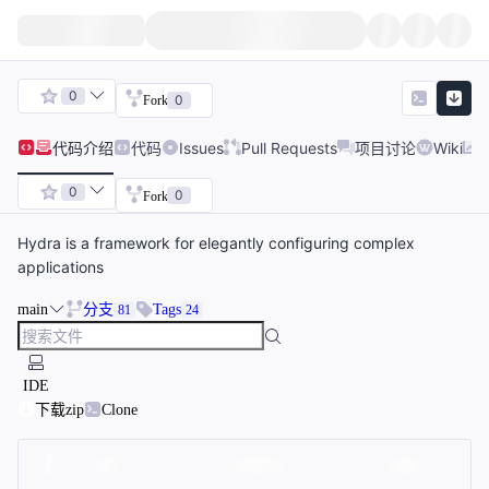
0
0
Fork
代码
介绍
代码
Issues
Pull Requests
项目讨论
Wiki
0
0
Fork
Hydra is a framework for elegantly configuring complex
applications
main
分支
Tags
81
24
IDE
下载zip
Clone