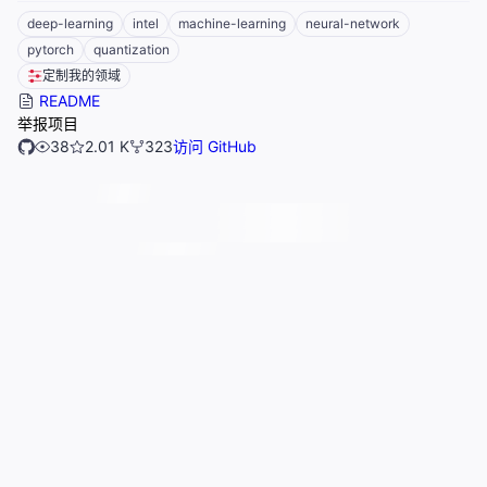
deep-learning
intel
machine-learning
neural-network
pytorch
quantization
定制我的领域
README
举报项目
38
2.01 K
323
访问 GitHub