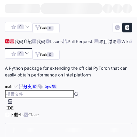
0
0
Fork
代码
介绍
代码
Issues
Pull Requests
项目讨论
Wiki
0
0
Fork
A Python package for extending the official PyTorch that can
easily obtain performance on Intel platform
main
分支
Tags
82
56
IDE
下载zip
Clone