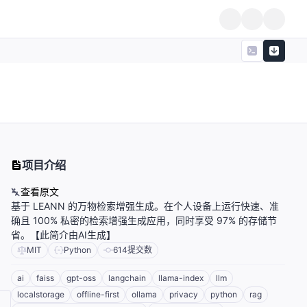
项目介绍
查看原文
基于 LEANN 的万物检索增强生成。在个人设备上运行快速、准
确且 100% 私密的检索增强生成应用，同时享受 97% 的存储节
省。【此简介由AI生成】
MIT
Python
614
提交数
ai
faiss
gpt-oss
langchain
llama-index
llm
localstorage
offline-first
ollama
privacy
python
rag