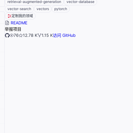
retrieval-augmented-generation
vector-database
vector-search
vectors
pytorch
定制我的领域
README
举报项目
76
12.78 K
1.15 K
访问 GitHub