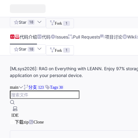
Star
18
1
Fork
代码
介绍
代码
Issues
Pull Requests
项目讨论
Wiki
Star
18
1
Fork
[MLsys2026]: RAG on Everything with LEANN. Enjoy 97% storage
application on your personal device.
main
分支
Tags
123
30
IDE
下载zip
Clone