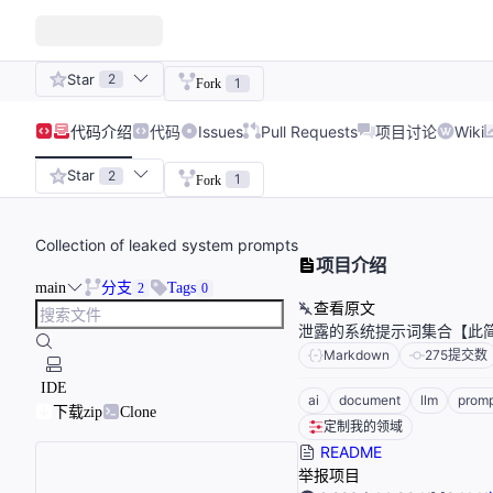
Star
2
1
Fork
代码
介绍
代码
Issues
Pull Requests
项目讨论
Wiki
Star
2
1
Fork
Collection of leaked system prompts
项目介绍
main
分支
Tags
2
0
查看原文
泄露的系统提示词集合【此简
Markdown
275
提交数
IDE
ai
document
llm
prom
下载zip
Clone
定制我的领域
README
举报项目