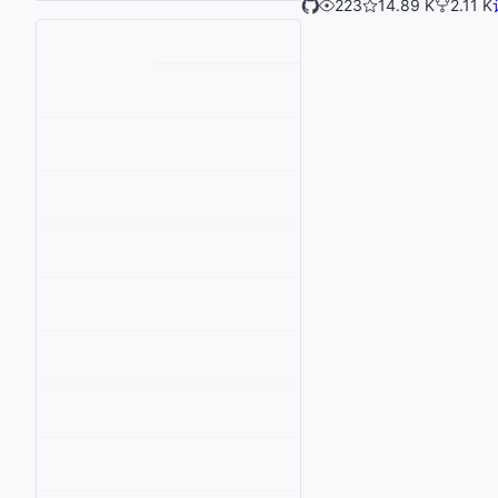
223
14.89 K
2.11 K