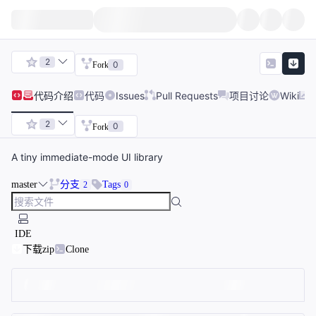
2
0
Fork
代码
介绍
代码
Issues
Pull Requests
项目讨论
Wiki
2
0
Fork
A tiny immediate-mode UI library
master
分支
Tags
2
0
IDE
下载zip
Clone