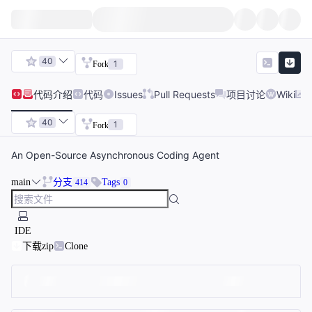
40
1
Fork
代码
介绍
代码
Issues
Pull Requests
项目讨论
Wiki
40
1
Fork
An Open-Source Asynchronous Coding Agent
main
分支
Tags
414
0
IDE
下载zip
Clone