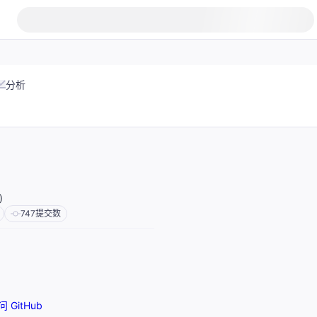
分析
)
747
提交数
问 GitHub